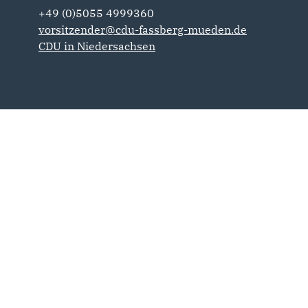
+49 (0)5055 4999360
vorsitzender@cdu-fassberg-mueden.de
CDU in Niedersachsen