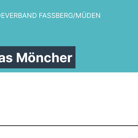
DEVERBAND FASSBERG/MÜDEN
ias Möncher