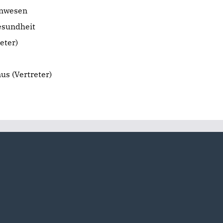
inwesen
esundheit
eter)
us (Vertreter)