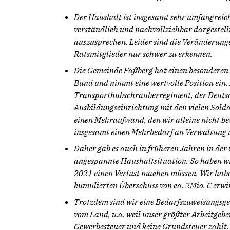
Der Haushalt ist insgesamt sehr umfangreich
verständlich und nachvollziehbar dargestell
auszusprechen. Leider sind die Veränderunge
Ratsmitglieder nur schwer zu erkennen.
Die Gemeinde Faßberg hat einen besonderen 
Bund und nimmt eine wertvolle Position ein.
Transporthubschrauberregiment, der Deuts
Ausbildungseinrichtung mit den vielen Solda
einen Mehraufwand, den wir alleine nicht b
insgesamt einen Mehrbedarf an Verwaltung u
Daher gab es auch in früheren Jahren in de
angespannte Haushaltsituation. So haben w
2021 einen Verlust machen müssen. Wir habe
kumulierten Überschuss von ca. 2Mio. € erwir
Trotzdem sind wir eine Bedarfszuweisungsge
vom Land, u.a. weil unser größter Arbeitgebe
Gewerbesteuer und keine Grundsteuer zahlt.