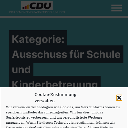
CDU GEMEINDEVERBAND FASSBERG/MÜDEN
Kategorie:
Ausschuss für Schule
und
Kinderbetreuung
Cookie-Zustimmung
verwalten
Wir verwenden Technologien wie Cookies, um Geräteinformationen zu
CDU Niedersachsen
speichern und/oder darauf zuzugreifen. Wir tun dies, um das
Surferlebnis zu verbessern und um personalisierte Werbung
anzuzeigen. Wenn Sie diesen Technologien zustimmen, können wir
Daten wie das Surfverhalten oder eindeutige IDs auf dieser Website