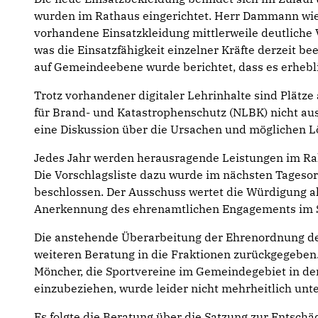
wurden im Rathaus eingerichtet. Herr Dammann wies
vorhandene Einsatzkleidung mittlerweile deutliche 
was die Einsatzfähigkeit einzelner Kräfte derzeit be
auf Gemeindeebene wurde berichtet, dass es erhebl
Trotz vorhandener digitaler Lehrinhalte sind Plätz
für Brand- und Katastrophenschutz (NLBK) nicht aus
eine Diskussion über die Ursachen und möglichen L
Jedes Jahr werden herausragende Leistungen im Ra
Die Vorschlagsliste dazu wurde im nächsten Tages
beschlossen. Der Ausschuss wertet die Würdigung al
Anerkennung des ehrenamtlichen Engagements im S
Die anstehende Überarbeitung der Ehrenordnung d
weiteren Beratung in die Fraktionen zurückgegeben.
Möncher, die Sportvereine im Gemeindegebiet in de
einzubeziehen, wurde leider nicht mehrheitlich unte
Es folgte die Beratung über die Satzung zur Entschä