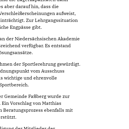
 aber darauf hin, dass die
Verschleißerscheinungen aufweist,
einträchtigt. Zur Lehrgangssituation
iche Engpässe gibt.
e an der Niedersächsischen Akademie
reichend verfügbar. Es entstand
ösungsansätze.
hmen der Sportlerehrung gewürdigt.
ordnungspunkt vom Ausschuss
s wichtige und ehrenvolle
portbereich.
er Gemeinde Faßberg wurde zur
 Ein Vorschlag von Matthias
n Beratungsprozess ebenfalls mit
rstützt.
digung der Mitglieder der