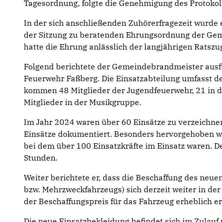
Tagesordnung, folgte die Genehmigung des Protokol
In der sich anschließenden Zuhörerfragezeit wurde
der Sitzung zu beratenden Ehrungsordnung der Geme
hatte die Ehrung anlässlich der langjährigen Ratszu
Folgend berichtete der Gemeindebrandmeister ausfüh
Feuerwehr Faßberg. Die Einsatzabteilung umfasst der
kommen 48 Mitglieder der Jugendfeuerwehr, 21 in 
Mitglieder in der Musikgruppe.
Im Jahr 2024 waren über 60 Einsätze zu verzeichnen
Einsätze dokumentiert. Besonders hervorgehoben 
bei dem über 100 Einsatzkräfte im Einsatz waren. D
Stunden.
Weiter berichtete er, dass die Beschaffung des neu
bzw. Mehrzweckfahrzeugs) sich derzeit weiter in de
der Beschaffungspreis für das Fahrzeug erheblich er
Die neue Einsatzbekleidung befindet sich im Zulauf